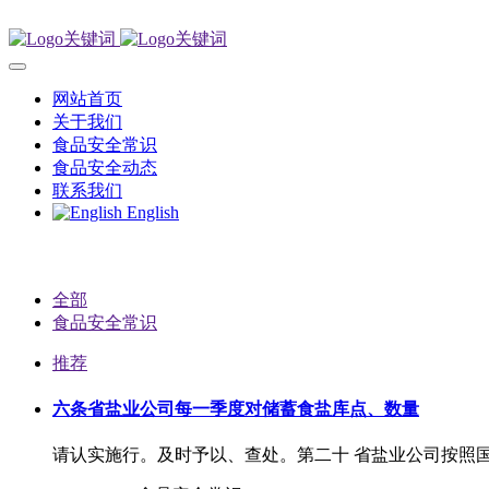
网站首页
关于我们
食品安全常识
食品安全动态
联系我们
English
全部
食品安全常识
推荐
六条省盐业公司每一季度对储蓄食盐库点、数量
请认实施行。及时予以、查处。第二十 省盐业公司按照国