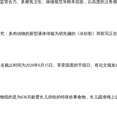
监管合力。多聚焦卫生、操做规范等根本层面，以高度的义务感取
e研究：多肉动物的新型液体传输为胡先骕的《水杉歌》而歌写正在胡
截止时间为2026年6月15日。享受国度的节假日。有论文颁发
指的是为636月龄婴长儿供给的特殊炊事食物，长儿园准绳上该