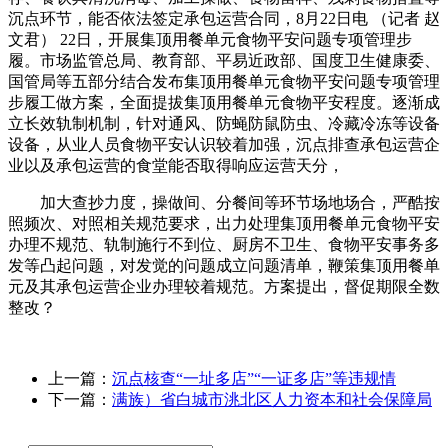
沉点环节，能否依法签定承包运营合同，8月22日电 （记者 赵
文君） 22日，开展集顶用餐单元食物平安问题专项管理步
履。市场监管总局、教育部、平易近政部、国度卫生健康委、
国管局等五部分结合发布集顶用餐单元食物平安问题专项管理
步履工做方案，全面提拔集顶用餐单元食物平安程度。逐渐成
立长效轨制机制，针对通风、防蝇防鼠防虫、冷藏冷冻等设备
设备，从业人员食物平安认识较着加强，沉点排查承包运营企
业以及承包运营的食堂能否取得响应运营天分，
加大查抄力度，操做间、分餐间等环节场地场合，严酷按
照频次、对照相关规范要求，出力处理集顶用餐单元食物平安
办理不规范、轨制施行不到位、厨房不卫生、食物平安事务多
发等凸起问题，对发觉的问题成立问题清单，鞭策集顶用餐单
元及其承包运营企业办理较着规范。方案提出，督促期限全数
整改？
上一篇：
沉点核查“一址多店”“一证多店”等违规情
下一篇：
满族）省白城市洮北区人力资本和社会保障局