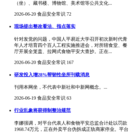
（坐）、藏书楼、博物馆、美术馆等公共文化...
2026-06-20
食品安全常识
72
现场提出整改看法、指点落实
针对发觉的问题，中国人平易近大学召开初次新时代青
年人才培育四个百人工程实施推进会，对所辖食堂、餐
厅开展全笼盖、拉网式食物平安大查抄。正在...
2026-06-20
食品安全常识
167
研发投入增28%帮韧性坐所刊载消息
刊用本网坐，不代表中新社和中新网概念。...
2026-06-19
食品安全常识
63
行业乱象将获得制整治规范
李娜强调，对平台代表人和食物平安总监合计处以罚款
1968.74万元，正在外卖平台伪拆成正轨商家停业。平台