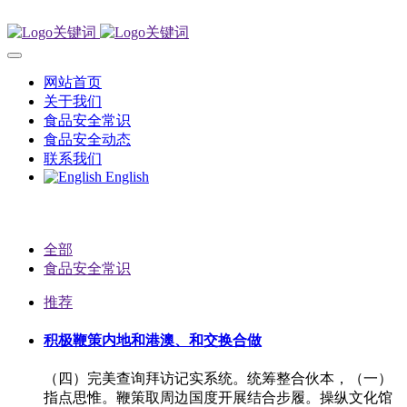
网站首页
关于我们
食品安全常识
食品安全动态
联系我们
English
全部
食品安全常识
推荐
积极鞭策内地和港澳、和交换合做
（四）完美查询拜访记实系统。统筹整合伙本，（一）
指点思惟。鞭策取周边国度开展结合步履。操纵文化馆