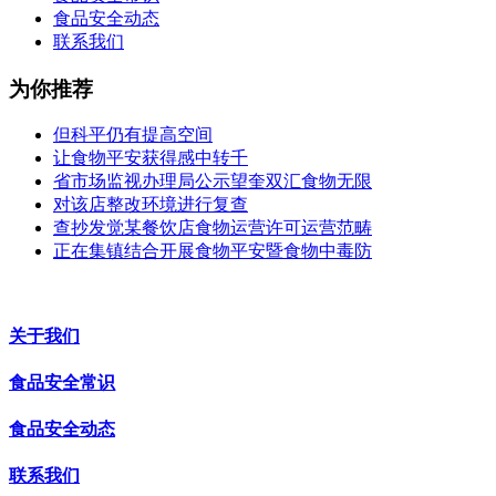
食品安全动态
联系我们
为你推荐
但科平仍有提高空间
让食物平安获得感中转千
省市场监视办理局公示望奎双汇食物无限
对该店整改环境进行复查
查抄发觉某餐饮店食物运营许可运营范畴
正在集镇结合开展食物平安暨食物中毒防
关于我们
食品安全常识
食品安全动态
联系我们