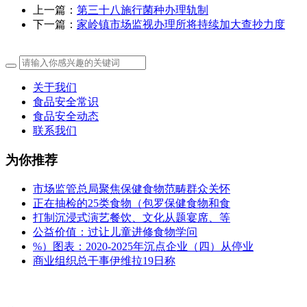
上一篇：
第三十八施行菌种办理轨制
下一篇：
家岭镇市场监视办理所将持续加大查抄力度
关于我们
食品安全常识
食品安全动态
联系我们
为你推荐
市场监管总局聚焦保健食物范畴群众关怀
正在抽检的25类食物（包罗保健食物和食
打制沉浸式演艺餐饮、文化从题宴席、等
公益价值：过让儿童进修食物学问
%）图表：2020-2025年沉点企业（四）从停业
商业组织总干事伊维拉19日称