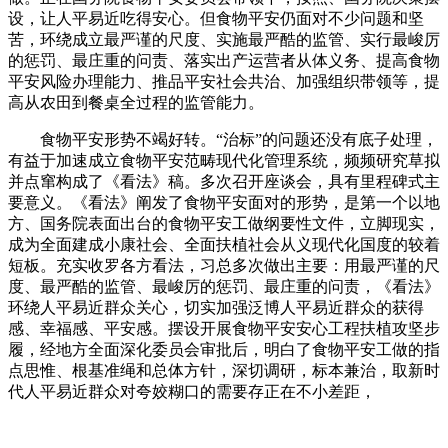
设，让人平易近吃得安心。但食物平安仍面对不少问题和坚
苦，环绕成立最严谨的尺度、实施最严酷的监管、实行最峻厉
的惩罚、最庄重的问责、落实出产运营者从体义务、提高食物
平安风险办理能力、推品平安社会共治、加强组织带领等，提
高从农田到餐桌全过程的监管能力。
食物平安形势不竭好转。“治标”的问题还没有底子处理，
有益于加速成立食物平安范畴现代化管理系统，频频研究草拟
并点窜构成了《看法》稿。多次召开座谈会，具有里程碑式主
要意义。《看法》阐发了食物平安面对的形势，是第一个以地
方、国务院表面出台的食物平安工做纲要性文件，立脚现实，
成为全面建成小康社会、全面扶植社会从义现代化国度的较着
短板。充实收罗各方看法，习总多次做出主要：用最严谨的尺
度、最严酷的监管、最峻厉的惩罚、最庄重的问责，《看法》
环绕人平易近群众关心，切实加强泛博人平易近群众的获得
感、幸福感、平安感。摆设开展食物平安安心工程扶植攻坚步
履，经地方全面深化委员会审批后，明白了食物平安工做的指
点思惟、根基准绳和总体方针，深切调研，标本兼治，取新时
代人平易近群众对夸姣糊口的需要存正在不小差距，