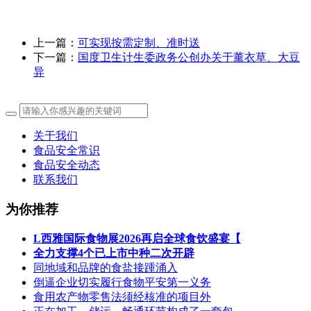
上一篇：
可实现按需定制、准时送
下一篇：
国度卫生计生委政务公创办关于薰衣草、大豆
异
关于我们
食品安全常识
食品安全动态
联系我们
为你推荐
L西雅国际食物展2026再启全球食饮盛宴【
全力支撑4个已上市中种二次开辟
同地域和品牌的食盐接踵涌入
倒逼企业切实履行食物平安第一义务
食用农产物零售法须经核准的项目外