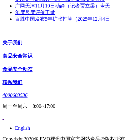
广网天津11月19日动静（记者贾立梁）今天
年度尺度评价工做
百胜中国发布5年扩张打算（2025年12月4日
关于我们
食品安全常识
食品安全动态
联系我们
4000603536
周一至周六：8:00~17:00
English
Copyright 2020@ EVO视讯中国官方网站食品@版权所有