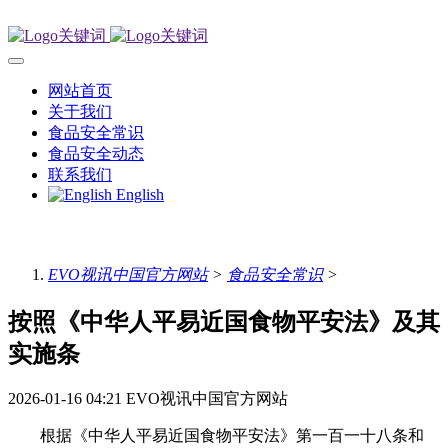
网站首页
关于我们
食品安全常识
食品安全动态
联系我们
English
EVO视讯中国官方网站
>
食品安全常识
>
按照《中华人平易近国食物平安法》及其
实施条
2026-01-16 04:21
EVO视讯中国官方网站
根据《中华人平易近国食物平安法》第一百一十八条和