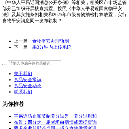
《中华人平易近国消息公开条例》等相关，相关区市市场监管
部分已组织开展核查措置。按照《中华人平易近国食物平安
法》及其实施条例相关和2025年市级食物抽检打算放置，实行
食物平安消息同一发布轨制？
上一篇：
食物平安办理轨制
下一篇：
果3分钟内上传系统
关于我们
食品安全常识
食品安全动态
联系我们
为你推荐
平易近防止和节制养分缺乏、养分过剩和
布景：四分之一患者坦白病情或因据查询
要求企业总部该当同一成立食物供货者准